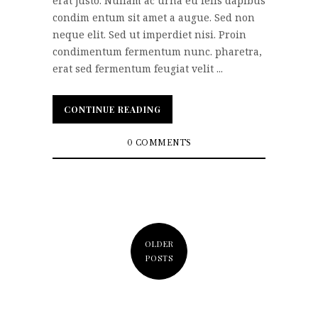
erat justo. Nullam ac urna eu felis dapibus
condim entum sit amet a augue. Sed non
neque elit. Sed ut imperdiet nisi. Proin
condimentum fermentum nunc. pharetra,
erat sed fermentum feugiat velit ...
CONTINUE READING
CONTINUE READING
0 COMMENTS
OLDER
POSTS