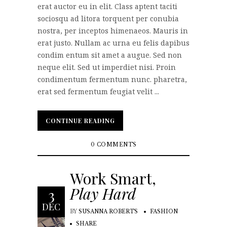
erat auctor eu in elit. Class aptent taciti
sociosqu ad litora torquent per conubia
nostra, per inceptos himenaeos. Mauris in
erat justo. Nullam ac urna eu felis dapibus
condim entum sit amet a augue. Sed non
neque elit. Sed ut imperdiet nisi. Proin
condimentum fermentum nunc. pharetra,
erat sed fermentum feugiat velit ...
CONTINUE READING
CONTINUE READING
0 COMMENTS
Work Smart,
Play Hard
3
DEC
BY
SUSANNA ROBERTS
FASHION
SHARE