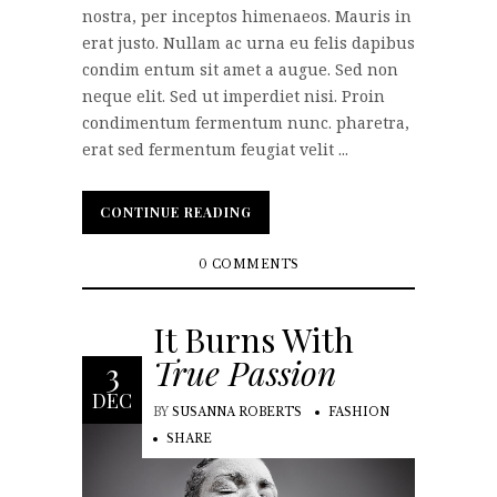
nostra, per inceptos himenaeos. Mauris in
erat justo. Nullam ac urna eu felis dapibus
condim entum sit amet a augue. Sed non
neque elit. Sed ut imperdiet nisi. Proin
condimentum fermentum nunc. pharetra,
erat sed fermentum feugiat velit ...
CONTINUE READING
CONTINUE READING
0 COMMENTS
It Burns With
True Passion
3
DEC
BY
SUSANNA ROBERTS
FASHION
SHARE