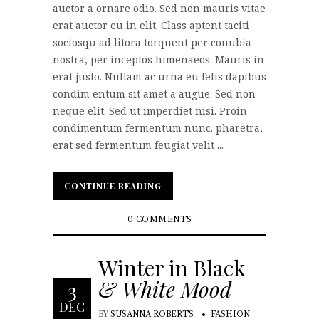
auctor a ornare odio. Sed non mauris vitae
erat auctor eu in elit. Class aptent taciti
sociosqu ad litora torquent per conubia
nostra, per inceptos himenaeos. Mauris in
erat justo. Nullam ac urna eu felis dapibus
condim entum sit amet a augue. Sed non
neque elit. Sed ut imperdiet nisi. Proin
condimentum fermentum nunc. pharetra,
erat sed fermentum feugiat velit ...
CONTINUE READING
CONTINUE READING
0 COMMENTS
Winter in Black
& White Mood
3
DEC
BY
SUSANNA ROBERTS
FASHION