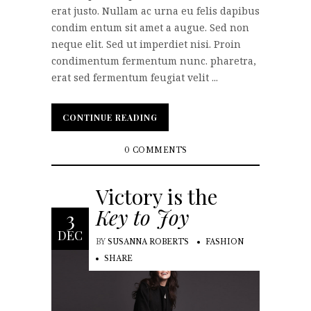
erat justo. Nullam ac urna eu felis dapibus
condim entum sit amet a augue. Sed non
neque elit. Sed ut imperdiet nisi. Proin
condimentum fermentum nunc. pharetra,
erat sed fermentum feugiat velit ...
CONTINUE READING
CONTINUE READING
0 COMMENTS
Victory is the
Key to Joy
3
DEC
BY
SUSANNA ROBERTS
FASHION
SHARE