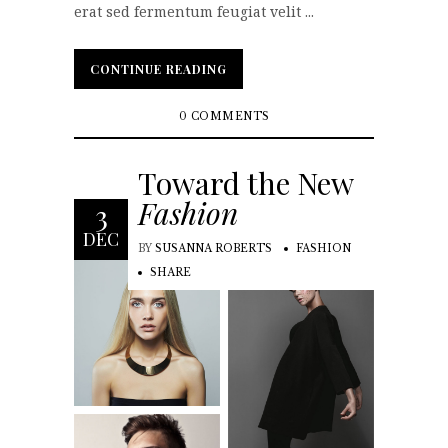
erat sed fermentum feugiat velit ...
CONTINUE READING
CONTINUE READING
0 COMMENTS
Toward the New
Fashion
3
DEC
BY
SUSANNA ROBERTS
FASHION
SHARE