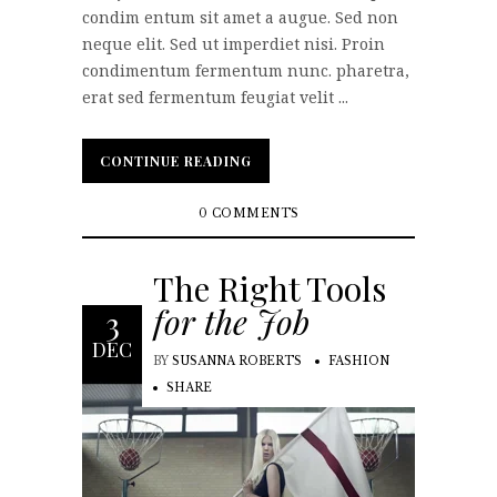
condim entum sit amet a augue. Sed non
neque elit. Sed ut imperdiet nisi. Proin
condimentum fermentum nunc. pharetra,
erat sed fermentum feugiat velit ...
CONTINUE READING
CONTINUE READING
0 COMMENTS
The Right Tools
for the Job
3
DEC
BY
SUSANNA ROBERTS
FASHION
SHARE