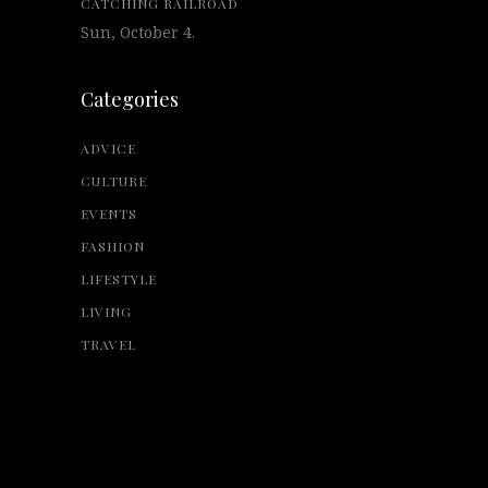
CATCHING RAILROAD
Sun, October 4.
Categories
ADVICE
CULTURE
EVENTS
FASHION
LIFESTYLE
LIVING
TRAVEL
© 2015 Qode Interactive, All Rights
Reserved