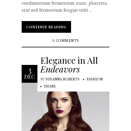
condimentum fermentum nunc. pharetra,
erat sed fermentum feugiat velit ...
CONTINUE READING
CONTINUE READING
0 COMMENTS
Elegance in All
Endeavors
3
DEC
BY
SUSANNA ROBERTS
FASHION
SHARE