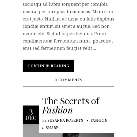
sociosqu ad litora torquent per conubia
nostra, per inceptos himenaeos. Mauris in
erat justo. Nullam ac urna eu felis dapibus
condim entum sit amet a augue. Sed non
neque elit. Sed ut imperdiet nisi. Proin
condimentum fermentum nunc. pharetra,
erat sed fermentum feugiat velit ...
CONTINUE READING
CONTINUE READING
0 COMMENTS
The Secrets of
Fashion
3
DEC
BY
SUSANNA ROBERTS
FASHION
SHARE