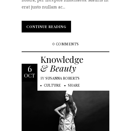
erat justo nullam ac...
CONTINUE READING
CONTINUE READING
0 COMMENTS
Knowledge
& Beauty
6
OCT
BY
SUSANNA ROBERTS
CULTURE
SHARE