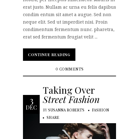
erat justo. Nullam ac urna eu felis dapibus
condim entum sit amet a augue. Sed non
neque elit. Sed ut imperdiet nisi. Proin
condimentum fermentum nunc. pharetra,
erat sed fermentum feugiat velit ...
CONTINUE READING
CONTINUE READING
0 COMMENTS
Taking Over
Street Fashion
3
DEC
BY
SUSANNA ROBERTS
FASHION
SHARE