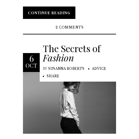
CONTINUE READING
CONTINUE READING
2 COMMENTS
The Secrets of
Fashion
6
OCT
BY
SUSANNA ROBERTS
ADVICE
SHARE