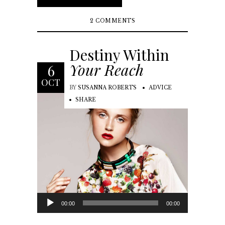
2 COMMENTS
Destiny Within
Your Reach
6
OCT
BY
SUSANNA ROBERTS
ADVICE
SHARE
Audio
00:00
00:00
Player