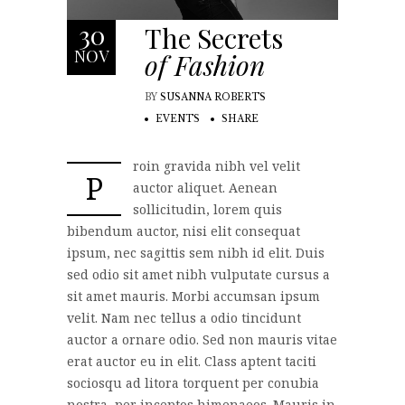
30
The Secrets
NOV
of Fashion
BY
SUSANNA ROBERTS
EVENTS
SHARE
roin gravida nibh vel velit
P
auctor aliquet. Aenean
sollicitudin, lorem quis
bibendum auctor, nisi elit consequat
ipsum, nec sagittis sem nibh id elit. Duis
sed odio sit amet nibh vulputate cursus a
sit amet mauris. Morbi accumsan ipsum
velit. Nam nec tellus a odio tincidunt
auctor a ornare odio. Sed non mauris vitae
erat auctor eu in elit. Class aptent taciti
sociosqu ad litora torquent per conubia
nostra, per inceptos himenaeos. Mauris in