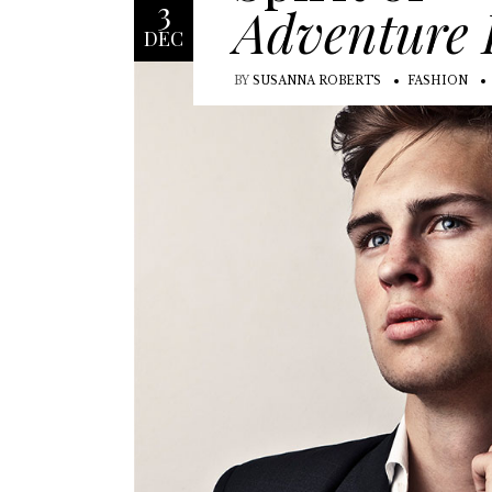
3
Adventure 
DEC
BY
SUSANNA ROBERTS
FASHION