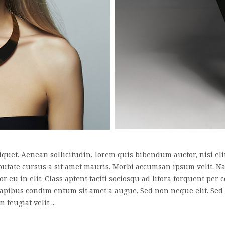
liquet. Aenean sollicitudin, lorem quis bibendum auctor, nisi el
lputate cursus a sit amet mauris. Morbi accumsan ipsum velit. N
or eu in elit. Class aptent taciti sociosqu ad litora torquent pe
 dapibus condim entum sit amet a augue. Sed non neque elit. Se
eugiat velit ...