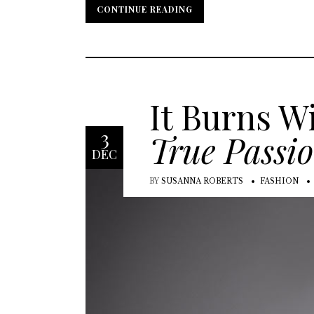
CONTINUE READING
CONTINUE READING
It Burns W
3
True Passi
DEC
BY
SUSANNA ROBERTS
FASHION