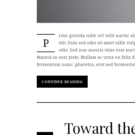
roin gravida nibh vel velit auctor a
P
elit. Duis sed odio sit amet nibh vu
odio. Sed non mauris vitae erat auct
Mauris in erat justo. Nullam ac urna eu felis
fermentum nunc. pharetra, erat sed fermentum f
CONTINUE READING
CONTINUE READING
Toward th