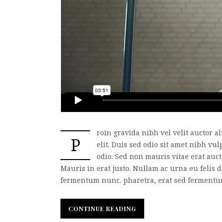
roin gravida nibh vel velit auctor a
P
elit. Duis sed odio sit amet nibh vu
odio. Sed non mauris vitae erat auct
Mauris in erat justo. Nullam ac urna eu felis
fermentum nunc. pharetra, erat sed fermentum f
CONTINUE READING
CONTINUE READING