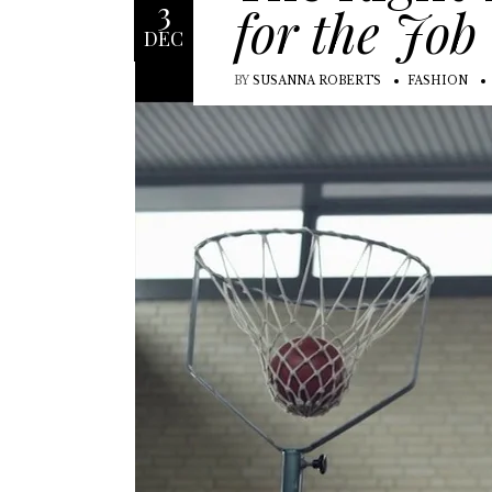
3
for the Job
DEC
BY
SUSANNA ROBERTS
FASHION