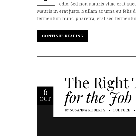
odio. Sed non mauris vitae erat auct
Mauris in erat justo. Nullam ac urna eu felis
fermentum nunc. pharetra, erat sed fermentum f
CONTINUE READING
CONTINUE READING
The Right 
6
for the Job
OCT
BY
SUSANNA ROBERTS
CULTURE