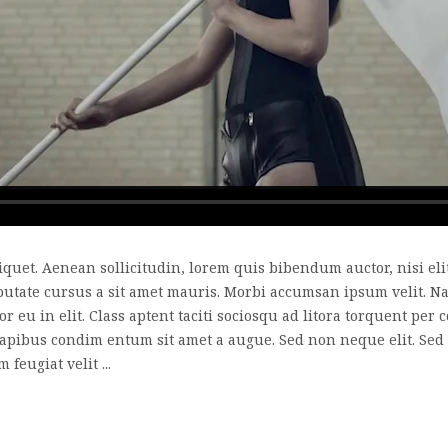
liquet. Aenean sollicitudin, lorem quis bibendum auctor, nisi el
lputate cursus a sit amet mauris. Morbi accumsan ipsum velit. N
or eu in elit. Class aptent taciti sociosqu ad litora torquent pe
 dapibus condim entum sit amet a augue. Sed non neque elit. Se
eugiat velit ...