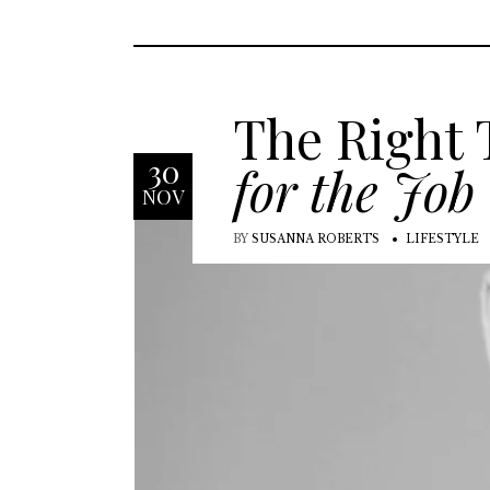
The Right 
30
for the Job
NOV
BY
SUSANNA ROBERTS
LIFESTYLE