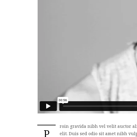
roin gravida nibh vel velit auctor a
P
elit. Duis sed odio sit amet nibh vu