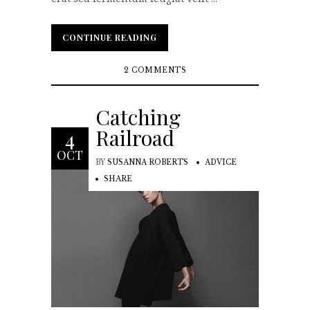
CONTINUE READING
CONTINUE READING
2 COMMENTS
Catching
Railroad
4
OCT
BY
SUSANNA ROBERTS
ADVICE
SHARE