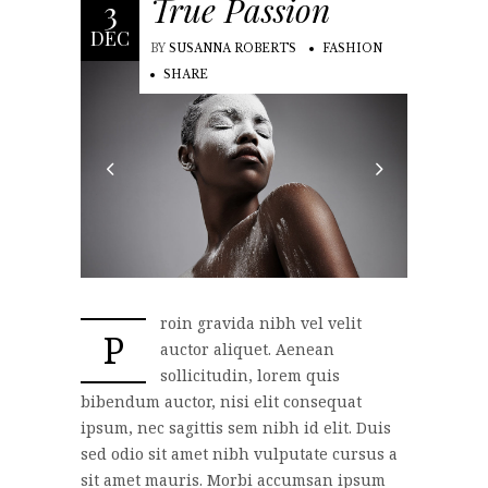
True Passion
3
DEC
BY
SUSANNA ROBERTS
FASHION
SHARE
roin gravida nibh vel velit
P
auctor aliquet. Aenean
sollicitudin, lorem quis
bibendum auctor, nisi elit consequat
ipsum, nec sagittis sem nibh id elit. Duis
sed odio sit amet nibh vulputate cursus a
sit amet mauris. Morbi accumsan ipsum