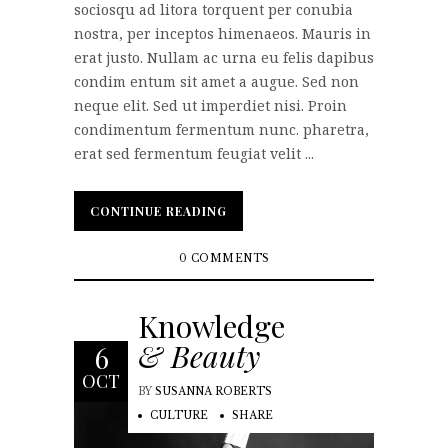
sociosqu ad litora torquent per conubia
nostra, per inceptos himenaeos. Mauris in
erat justo. Nullam ac urna eu felis dapibus
condim entum sit amet a augue. Sed non
neque elit. Sed ut imperdiet nisi. Proin
condimentum fermentum nunc. pharetra,
erat sed fermentum feugiat velit ...
CONTINUE READING
CONTINUE READING
0 COMMENTS
Knowledge
& Beauty
6
OCT
BY
SUSANNA ROBERTS
CULTURE
SHARE