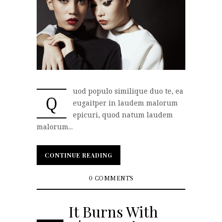
uod populo similique duo te, ea
Q
eugaitper in laudem malorum
epicuri, quod natum laudem
malorum...
CONTINUE READING
CONTINUE READING
0 COMMENTS
It Burns With