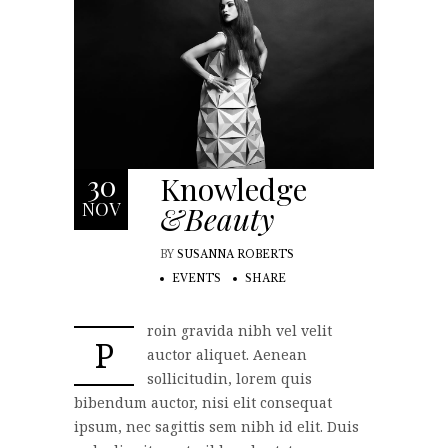
30
Knowledge
NOV
&Beauty
BY
SUSANNA ROBERTS
EVENTS
SHARE
roin gravida nibh vel velit
P
auctor aliquet. Aenean
sollicitudin, lorem quis
bibendum auctor, nisi elit consequat
ipsum, nec sagittis sem nibh id elit. Duis