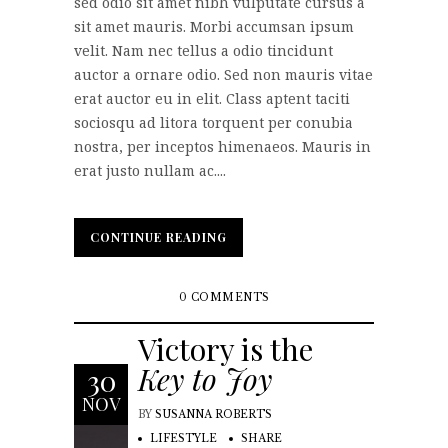
sed odio sit amet nibh vulputate cursus a
sit amet mauris. Morbi accumsan ipsum
velit. Nam nec tellus a odio tincidunt
auctor a ornare odio. Sed non mauris vitae
erat auctor eu in elit. Class aptent taciti
sociosqu ad litora torquent per conubia
nostra, per inceptos himenaeos. Mauris in
erat justo nullam ac....
CONTINUE READING
CONTINUE READING
0 COMMENTS
Victory is the
Key to Joy
30
NOV
BY
SUSANNA ROBERTS
LIFESTYLE
SHARE