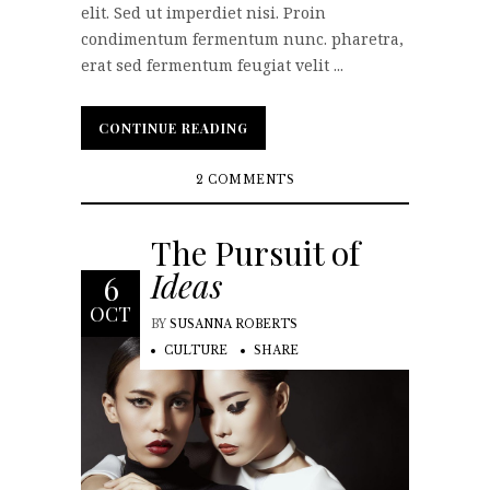
elit. Sed ut imperdiet nisi. Proin
condimentum fermentum nunc. pharetra,
erat sed fermentum feugiat velit ...
CONTINUE READING
CONTINUE READING
2 COMMENTS
The Pursuit of
Ideas
6
OCT
BY
SUSANNA ROBERTS
CULTURE
SHARE