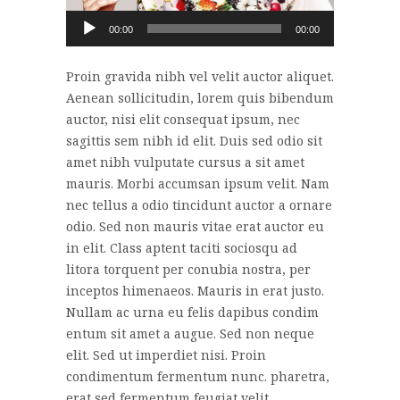
Audio
00:00
00:00
Player
Proin gravida nibh vel velit auctor aliquet.
Aenean sollicitudin, lorem quis bibendum
auctor, nisi elit consequat ipsum, nec
sagittis sem nibh id elit. Duis sed odio sit
amet nibh vulputate cursus a sit amet
mauris. Morbi accumsan ipsum velit. Nam
nec tellus a odio tincidunt auctor a ornare
odio. Sed non mauris vitae erat auctor eu
in elit. Class aptent taciti sociosqu ad
litora torquent per conubia nostra, per
inceptos himenaeos. Mauris in erat justo.
Nullam ac urna eu felis dapibus condim
entum sit amet a augue. Sed non neque
elit. Sed ut imperdiet nisi. Proin
condimentum fermentum nunc. pharetra,
erat sed fermentum feugiat velit ...