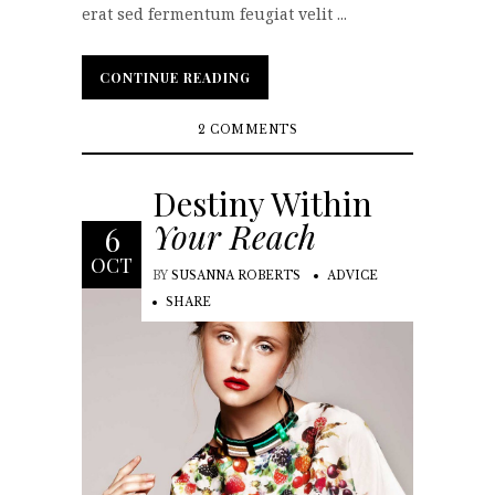
erat sed fermentum feugiat velit ...
CONTINUE READING
CONTINUE READING
2 COMMENTS
Destiny Within
Your Reach
6
OCT
BY
SUSANNA ROBERTS
ADVICE
SHARE