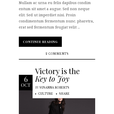
Nullam ac urna eu felis dapibus condim
entum sit amet a augue. Sed non neque
elit. Sed ut imperdiet nisi. Proin
condimentum fermentum nunc. pharetra,
erat sed fermentum feugiat velit ...
CONTINUE READING
CONTINUE READING
2 COMMENTS
Victory is the
Key to Joy
6
OCT
BY
SUSANNA ROBERTS
CULTURE
SHARE